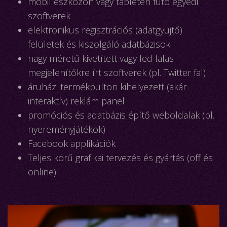
mobil eszközön vagy tableten futó egyedi
szoftverek
elektronikus regisztrációs (adatgyüjtő)
felületek és kiszolgáló adatbázisok
nagy méretű kivetített vagy led falas
megjelenítőkre írt szoftverek (pl. Twitter fal)
áruházi termékpulton kihelyezett (akár
interaktív) reklám panel
promóciós és adatbázis építő weboldalak (pl.
nyereményjátékok)
Facebook applikációk
Teljes körű grafikai tervezés és gyártás (off és
online)